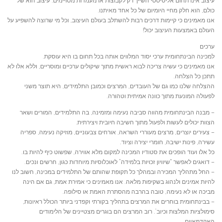
עיצוב אינו תחום אליטיסטי השייך רק לקבוצות או מעמדות מסויימים. עיצוב הוא של
כולם, הוא חלק מחיי היומיום של כל אחד מאיתנו.
אנו מאמינים כי קיימות דרכים רבות להשתלב בעולם העיצוב, וכל מי שרוצה להשפיע על
העולם באמצעות העיצוב יכול!
ערכים
למכינה הבינתחומית ערכי יסוד המלווים אותה בכל תחום בו היא עוסקת.
אנו מאמינים כי עשיה צריכה לבוא ראשית מתוך שיקולים ערכיים ומוסריים, וללא אלו לא
תתכן כל הצלחה.
ההצלחה שלנו כמו גם של העובדים, המרצים וכמובן התלמידים, היא תוצר משני
לפעולה המונעת מתוך כוונה אמיתית וטהורה.
– מבנה הבינתחומית מהווה סביבה נעימה ומזמינה, בה התלמידים, המורים ושאר
הצוות יכולים לעשות ולפעול מתוך חשיבה חיובית ויצירתית.
– צעירים יוצרים, מרצים מעוררי השראה, אורחים צבעוניים, מוזיקה נעימה, ספריה
עשירה, פינות ישיבה, חומרי יצירה וציוד.
כל אלו ועוד הופכים את סטודיו המכינה למקום מלא אווירה, שפשוט כיף להיות בו.
– דואגים לאפשר “שיוויון זכויות בלמידה” לאוכלוסיות מיוחדות כגון, חרשים ונכים.
– החל מתהליך המכירה ובמהלך כל תקופת שהותם של התלמידים במכינה, חשוב לנו
להיות אמינים ולנהוג בשקיפות מלאה. אנו מאמינים כי אמירת אמת, גם אם הינה
מביכה או לא נעימה, טובה בהרבה מהסתרת האמת או סילופה.
– בבינתחומית בוחרים את המרצים בתהליך בקורתי וקפדני ביותר הכולל ראיונות,
סימולציות המלצות וכיוב’. רוב המרצים הם בוגרים מצטיינים של הלימודים
האקדמאיים.