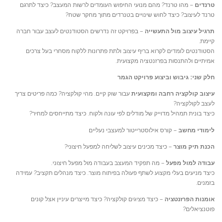
טרנדים
– מהו טרנד? מהם מנועי החיפוש העומדים לרשות המעצב? כיצד לתרגם
טרנד לעיצוב? כיצד לחוש שינויים בטנרדים מתוך מחקר שטח?
תרגיל עיצוב מול התעשייה
– בפרויקט זה נדרשים הסטודנטים לעצב עבור חברה
קיימת.
הסטודנטים לומדים לקרוא בריף עיצוב ולתת פתרונות ללקוח מסחרי בעל צרכים
אמיתיים ולהתנסות בפרזנטציה מקצועית.
חלק שני: גיבוש וביצוע פרויקט הגמר
עיצוב קולקציה רחבה ומקצועית
עבור שוק קיים. מהי קולקציה? כמה פריטים צריך
לעצב לקולקציה?
כיצד בונית תמהיל מדוייק של מודלים לפי עונה ולקוח. כיצד מתייחסים למחיר?
לימודי מחשב
– קורס אילוסטרייטור למעצבי נעליים
הכנת תיק מוצר
– כיצד מכינים עיצוב לשליחה למפעל חיצוני?
עבודה למול מפעל
– מה תפקיד המעצב בעבודה מול מפעל חיצוני.
כיצד מניעים בעלי מקצוע לשתף פעולה בפיתוח מוצר. כיצד מנהלים תקציב? עמידה
בזמנים.
אומנות הפרזנטציה
– כיצד מציגים קולקציה? כיצד מייצרים עיניין אצל קונים
פוטנציאלים?