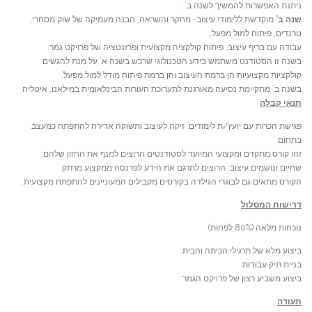
ניתנת האפשרות להמשיך לשנה ב’.
שנה ב’
מוקדשת ללימודי עיצוב- מחקר והשראה, הבנה מעמיקה של שוק מסחרי,
טרנדים, פיתוח למול מפעל,
עבודה עם בריף עיצוב, פיתוח קולקציה מקצועית ופרזנטציה של פרויקט גמר.
בשנה זו הסטודנט משתמש בידע הטכנולוגי שרכש בשנה א’ על מנת להגשים
קולקציות מקצועיות הן ברמת העיצוב והן ברמת פיתוח מודל למול מפעל.
בשנה ב’ מתקיימת נסיעה מאורגנת לתערוכת העורות הבינלאומית במילאנו, איטליה
תנאי קבלה
פגישת הכרות עם יועץ/ת לימודים. זיקה לעיצוב ותשוקה אדירה להתפתח כמעצב
בתחום.
זהו קורס מתקדם ומקצועי המיועד לסטודנטים הרוצים למנף את החזון שלהם,
שחיים ונושמים עיצוב, הרוצים לתרגם את הידע לפרנסה ממקצוע מרתק.
הקורס מתאים גם לבוגרי הגילדה בקורסים מקבילים המעוניינים להתפתח מקצועית.
דרישות המסלול
נוכחות מלאה (80% לפחות)
ביצוע מלא של תרגילי הכיתה והבית
בניית תיק עבודות
ביצוע משביע רצון של פרויקט הגמר
תעודה