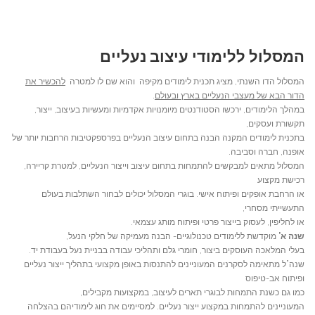
המסלול ללימודי עיצוב נעליים
המסלול הדו השנתי, מציג תכנית לימודים מקיפה והוא שם לו למטרה
להכשיר את
הדור הבא של מעצבי הנעליים בארץ ובעולם
.
במהלך הלימודים, ירכשו הסטודנטים מיומנויות אקדמיות ומעשיות בעיצוב, ייצור,
תקשורת ועסקים,
בתכנית לימודים המקנה הבנה בתחום עיצוב הנעליים בפרספקטיבות הרחבות יותר של
אופנה, חברה וסביבה.
המסלול מתאים למבקשים להתמחות בתחום עיצוב וייצור הנעליים, למטרת קריירה,
רכישת מקצוע
או הרחבת אופקים ופיתוח אישי. בוגרי המסלול יכולים לבחור השתלבות בעולם
התעשייתי מסחרי,
או לחליפין, לעסוק בייצור פרטי ופיתוח מותג עצמאי.
שנה א’
מוקדשת ללימודים טכנולוגיים- הבנה מעמיקה של חלקי הנעל,
בעלי המלאכה העוסקים ביצור, חומרי גלם ותהליכי עבודה בבניית נעל בעבודת יד.
שנה”ל מתאימה לסקרנים המעוניינים להתנסות באופן מקצועי בתהליך ייצור נעליים
ופיתוח אב-טיפוס
כמו גם כשנת התמחות לבוגרי תארים לעיצוב, במקצועות מקבילים,
המעוניינים להתמחות במקצוע ייצור נעליים. למסיימים את חוג לימודיהם בהצלחה