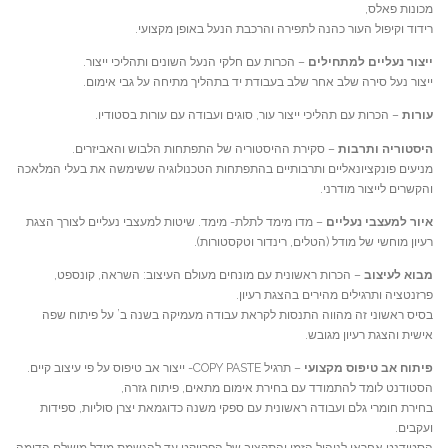
מכונות פאלס,
רידוד וקיפול העור כהנה לתפירה והרכבת הנעל באופן מקצועי.
ייצור נעליים למתחילים
– הכרות עם חלקי הנעל השונים ותהליכי ייצור.
ייצור נעל סירה שלב אחר שלב בעבודת יד בתהליך מתיחה על גבי אימום.
עורות
– הכרות עם תהליכי ייצור עור, סוגים ועבודה עם עורות בסטודיו.
היסטוריה ותרבות
– סקירת ההיסטוריה של התפתחות הלבוש והאביזרים.
מניעים פונקציונאליים ותרבותיים בהתפתחות הטכנולוגיה ששימשה את בעלי המלאכה
והקשרים לייצור מודרני.
איור למעצבי נעליים
– מדו מימד לתלת- מימד. שיטות למעצבי נעליים לצורך הצגת
רעיון מוחשי של מודל (הטלים, רינדור וטקסטורות).
מבוא לעיצוב
– הכרות ראשונית עם מונחים מעולם העיצוב: השראה, קונספט,
פרזנטציה ותרגילים מהירים בהצגת רעיון.
בסיס ראשוני זה מהווה התנסות לקראת עבודה מעמיקה בשנה ב’ על פיתוח שפה
אישית והצגת רעיון מגובש.
פיתוח אב טיפוס מקצועי
– תרגיל COPY PASTE- ייצור אב טיפוס על פי עיצוב קיים.
הסטודנט לומד להתמודד עם בחירת אימום מתאים, פיתוח גזרה,
בחירת חומרי גלם ועבודה ראשונית עם ספקי משנה כדוגמאת יצרן סוליות, ספידות
ועקבים.
הסטודנט אחראי לניהול הזמן והתקציב של הפרויקט עד להגשמת מודל מושלם הדומה