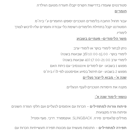
סטודנטים שעמדו בדרישות הקורס יקבלו תעודה מטעם הגילדה.
חומרים
עבור תרגיל החובה בלימודים הטכניים יסופקו החומרים ע”י ביה”ס.
הסטודנט יקבל בתחילת הלימודים רשימת כלי עבודה וחומרים עליו לרכוש לצורך
לימודיו.
משך הלימודים- פעמיים בשבוע
ניתן לבחור לימודי בוקר או לימודי ערב:
לימודי בוקר- 10:00-15:00 (36 שבועות בשנה)
לימודי ערב 17:00-21:00 (40 שבועות בשנה)
מפגש 1 בשבוע- יום לימודים אינטנסיבי עם כיתת האם
מפגש 2 בשבוע- יום תירגול בסיוע אסיסטנט לפי לו”ז ביה”ס
שנה א’- מבוא לייצור נעליים
מקנה את היסודות הטכניים לענף הנעליים.
נושאי לימוד שנה א’:
פיתוח גזרות למתחילים
– הכרות עם אימומים לנעליים ועם חלקי הגזרה השונים
ופיתוח גזרה מקצועית.
מודלים קלאסיים: סירה, SLINGBACK, אוקספורד, דרבי, מגף וסנדל.
תפירה למתחילים
– התנסות מעשית עם מכונות תפירה תעשייתיות הכרות עם