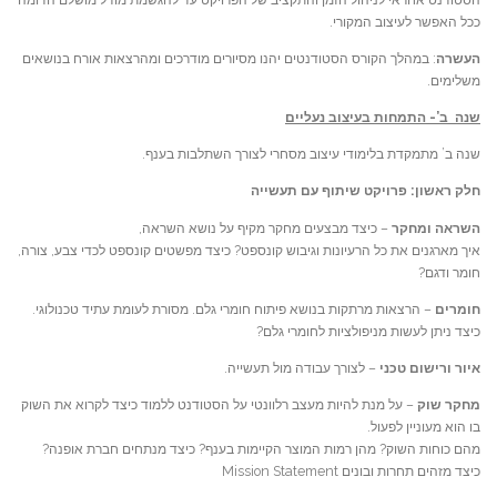
ככל האפשר לעיצוב המקורי.
העשרה
: במהלך הקורס הסטודנטים יהנו מסיורים מודרכים ומהרצאות אורח בנושאים
משלימים.
שנה ב’- התמחות בעיצוב נעליים
שנה ב’ מתמקדת בלימודי עיצוב מסחרי לצורך השתלבות בענף.
חלק ראשון: פרויקט שיתוף עם תעשייה
השראה ומחקר
– כיצד מבצעים מחקר מקיף על נושא השראה,
איך מארגנים את כל הרעיונות וגיבוש קונספט? כיצד מפשטים קונספט לכדי צבע, צורה,
חומר ודגם?
חומרים
– הרצאות מרתקות בנושא פיתוח חומרי גלם. מסורת לעומת עתיד טכנולוגי.
כיצד ניתן לעשות מניפולציות לחומרי גלם?
איור ורישום טכני
– לצורך עבודה מול תעשייה.
מחקר שוק
– על מנת להיות מעצב רלוונטי על הסטודנט ללמוד כיצד לקרוא את השוק
בו הוא מעוניין לפעול.
מהם כוחות השוק? מהן רמות המוצר הקיימות בענף? כיצד מנתחים חברת אופנה?
כיצד מזהים תחרות ובונים Mission Statement