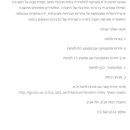
אוניבריסיטת ת”א מעניקה לתלמידיה בסיס תרבותי מתוך נקודת מבט על הסביבה
הפיזית שאדם חי בו כראי התרבות של החברה, התלמידים מפתחים מחשבה
אינדיוידואלית המבוססת על אחריות חברתית וסביבתית, ידע מתקדם וטכנולוגי,
היסטוריה ומורשת העבר וראייה ביקורתית של הדברים הנעשים בהווה.
תנאי\שלבי קבלה:
1. בגרות מלאה.
4 יחידות מתמטיקה עם ממוצע 80 לפחות
או 5 יחידות מתמטיקה עם ממוצע 70 לפחות
2. פסיכומטרי, 550 לפחות.
3. מבחן כניסה.
פרטי יצירת קשר עם אוניברסיטת ת”א:
כתובת האתר: http://go.tau.ac.il/b.a_arts_architecture?id=term-intro
כתובת: רמת אביב, תל אביב
טלפון: 03-6403224