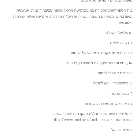
מוענק עם סיום לימודים של 5 שנים
בית הספר לארכיטקטורה באוניברסיטת אריאל מהווה סביבה דינמית, אנרגטית
ומעורבת, בו מפתחים חשיבה ועשייה אדריכלית מודרנית, אינדיווידואלית, יצירתית
ורלוונטית.
תנאי\שלבי קבלה:
1. בגרות מלאה.
4 יחידות מתמטיקה עם ממוצע 80 לפחות.
או 3 יחידות מתמטיקה עם ממוצע 90 לפחות.
4 יחידות אנגלית לפחות.
2. פסיכומטרי, 580 לפחות.
3. מבחן כניסה.
4. ראיון אישי והגשת תיק עבודות.
פרטי יצירת קשר עם המכללה האקדמית יהודה ושומרון
כתובת האתר:http://www.ariel.ac.il/architecture
כתובת: אריאל