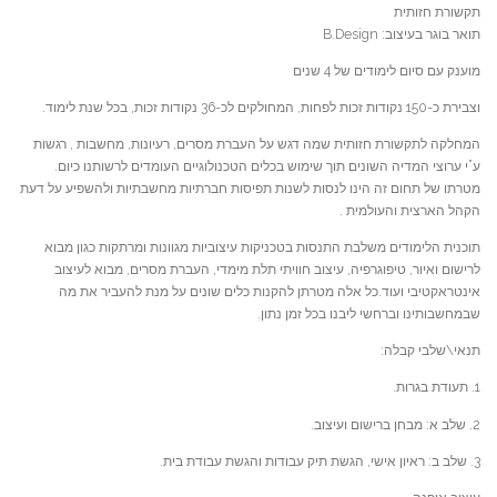
תקשורת חזותית
תואר בוגר בעיצוב: B.Design
מוענק עם סיום לימודים של 4 שנים
וצבירת כ-150 נקודות זכות לפחות, המחולקים לכ-36 נקודות זכות, בכל שנת לימוד.
המחלקה לתקשורת חזותית שמה דגש על העברת מסרים, רעיונות, מחשבות , רגשות
ע”י ערוצי המדיה השונים תוך שימוש בכלים הטכנולוגיים העומדים לרשותנו כיום.
מטרתו של תחום זה הינו לנסות לשנות תפיסות חברתיות מחשבתיות ולהשפיע על דעת
הקהל הארצית והעולמית .
תוכנית הלימודים משלבת התנסות בטכניקות עיצוביות מגוונות ומרתקות כגון מבוא
לרישום ואיור, טיפוגרפיה, עיצוב חוויתי תלת מימדי, העברת מסרים, מבוא לעיצוב
אינטראקטיבי ועוד.כל אלה מטרתן להקנות כלים שונים על מנת להעביר את מה
שבמחשבותינו וברחשי ליבנו בכל זמן נתון.
תנאי\שלבי קבלה:
1. תעודת בגרות.
2. שלב א: מבחן ברישום ועיצוב.
3. שלב ב: ראיון אישי, הגשת תיק עבודות והגשת עבודת בית.