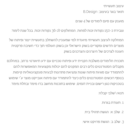
עיצוב תעשייתי
תואר בוגר בעיצוב: B.Design
מוענק עם סיום לימודים של 4 שנים
וצבירת כ-150 נקודות זכות לפחות, המחולקים לכ-36 נקודות זכות, בכל שנת לימוד.
המחלקה לעיצוב תעשייתי מיועדת למי שמעוניין להשתלב בתעשיית ייצור ופיתוח של
מוצרים חדשים ומקוריים בשוק הישראלי וכן בשוק העולמי תוך כדי חשיבה פרקטית
העונה לצרכים של היצרנים והצרכנים בשוק.
תוכנית הלימודים משלבת הקניית ידע ופיתוח טכניים עם ידע תיאורטי נרחב, במהלכם
מקבלים הסטודנטים כלים רבים המקנים להם יכולות מקצועיות המאפשרות להם
להתמודד עם סוגיות פיתוח שונות ומציאת פתרונות לבעיות פונקציונאליות קיימות.
בנוסף רוכשים הסטודנטים כלים כיצד להתמודד עם פיתוח אובייקט מוצר ע”י שימוש
בטכניקות כגון רישום ובניית דגמים, שימוש בתוכנות מחשב בדו מימד ובתלת מימד.
תנאי\שלבי קבלה:
1. תעודת בגרות.
2. שלב א: הגשת תרגילי בית.
3. שלב ב: הגשת פרויקט אישי.