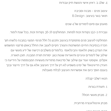
4. שלב ב: ראיון אישי והגשת תיק עבודות
עיצוב פנים – מבנה וסביבה
תואר בוגר בעיצוב: B.Design
מוענק עם סיום לימודים של 4 שנים
וצבירת כ-150 נקודות זכות לפחות, המחולקים לכ-36 נקודות זכות, בכל שנת לימוד.
המחלקה לעיצוב פנים מתמקדת בעיצוב ותכנון כל חלל פנימי המצוי במבנה כלשהו תוך
הכרה בנסיבות החיים המשתנות והצורך הקיים לעצב את החלל באופן פרקטי המשמש
את הצרכן בשוק הלאומי והבינלאומי. בלימודים משלבים רכישה של ידע מעשי עם
שילוב של לימודים עיוניים ותיאוריות שונות כגון: יסודות תורת המבנה, תוכן תאורה,
אקלים, אקוסטי ועוד עם שילוב של סדנאות מתודיות מעשיות המבוססות על הידיעה כי
העידן הדיגיטאלי של ימינו משפיע לא רק על דרך העיצוב אלא גם על דרך הייצור ובכך
בעצם הופך כיום את אפשרויות העיצוב לבלתי מוגבלות.
תנאי\שלבי קבלה:
1. תעודת בגרות.
2. מבחן מעשי הכולל:
מבחן אינטליגנציה מרחבית,