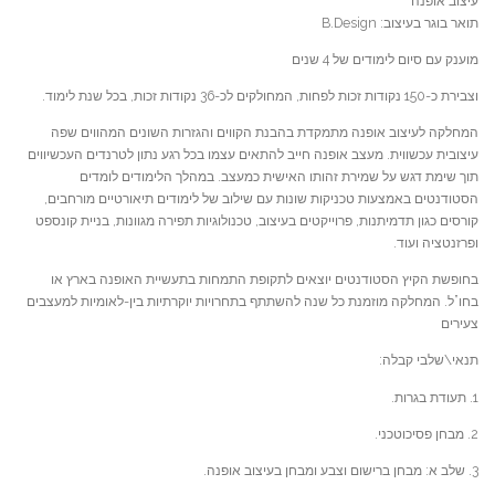
עיצוב אופנה
תואר בוגר בעיצוב: B.Design
מוענק עם סיום לימודים של 4 שנים
וצבירת כ-150 נקודות זכות לפחות, המחולקים לכ-36 נקודות זכות, בכל שנת לימוד.
המחלקה לעיצוב אופנה מתמקדת בהבנת הקווים והגזרות השונים המהווים שפה
עיצובית עכשווית. מעצב אופנה חייב להתאים עצמו בכל רגע נתון לטרנדים העכשיווים
תוך שימת דגש על שמירת זהותו האישית כמעצב. במהלך הלימודים לומדים
הסטודנטים באמצעות טכניקות שונות עם שילוב של לימודים תיאורטיים מורחבים,
קורסים כגון תדמיתנות, פרוייקטים בעיצוב, טכנולוגיות תפירה מגוונות, בניית קונספט
ופרזנטציה ועוד.
בחופשת הקיץ הסטודנטים יוצאים לתקופת התמחות בתעשיית האופנה בארץ או
בחו”ל. המחלקה מוזמנת כל שנה להשתתף בתחרויות יוקרתיות בין-לאומיות למעצבים
צעירים
תנאי\שלבי קבלה:
1. תעודת בגרות.
2. מבחן פסיכוטכני.
3. שלב א: מבחן ברישום וצבע ומבחן בעיצוב אופנה.