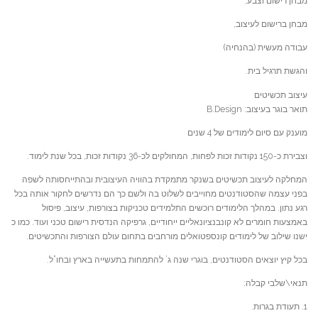
מבחן רישום וצבע,
מבחן ברישום לעיצוב,
עבודה מעשית (בהנחיה)
והגשת תרגיל בית.
עיצוב תכשיטים
תואר בוגר בעיצוב: B.Design
מוענק עם סיום לימודים של 4 שנים
וצבירת כ-150 נקודות זכות לפחות, המחולקים לכ-36 נקודות זכות, בכל שנת לימוד.
המחלקה לעיצוב תכשיטים בשנקר מתמקדת בהוויה העיצובית ובהתייחסותה לשפה
בפני עצמה שהסטודנטים מחוייבים לשלוט בה ולשם כך הם נדרשים לחקור אותה בכל
רגע נתון. במהלך הלימודים רוכשים התלמידים טכניקות בצורפות, עיצוב, פיסול
באמצעות חומרים לא קונבנציונאליים ייחודיים, גרפיקה הנדסית רישום טכני ועוד. כמו כ
ישנו שילוב של לימודים קונספטואלים מורחבים בתחום עולם הצורפות והתכשיטים.
בכל קיץ יוצאים הסטודנטים, בוגרי שנה ג’ להתמחות בתעשייה בארץ ובחו”ל.
תנאי\שלבי קבלה:
1. תעודת בגרות.