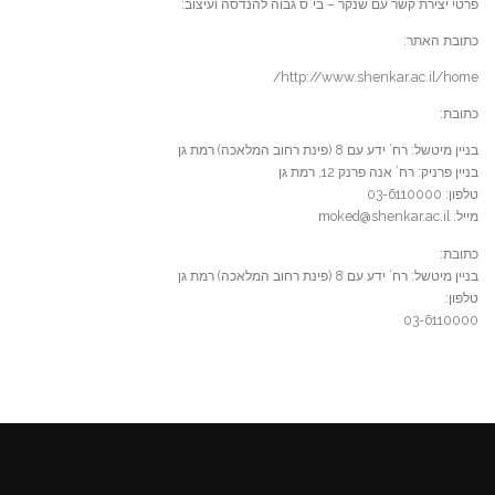
פרטי יצירת קשר עם שנקר – בי”ס גבוה להנדסה ועיצוב:
כתובת האתר:
http://www.shenkar.ac.il/home/
כתובת:
בניין מיטשל: רח’ ידע עם 8 (פינת רחוב המלאכה) רמת גן
בניין פרניק: רח’ אנה פרנק 12, רמת גן
טלפון: 03-6110000
מייל: moked@shenkar.ac.il
כתובת:
בניין מיטשל: רח’ ידע עם 8 (פינת רחוב המלאכה) רמת גן
טלפון:
03-6110000