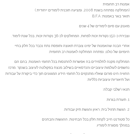
אמנות רב תחומית
(המחלקה נפתחה בשנת 2008, ומציעה תוכנית לימודים ייחודית.)
תואר בוגר באמנות: B.F.A
מוענק עם סיום לימודים של 4 שנים
וצבירת כ-150 נקודות זכות לפחות, המחולקים לכ-36 נקודות זכות, בכל שנת לימוד.
אחרי הבנה שהאמנות של ימינו צוברת תאוצה ותופסת נתח נכבד בכל חלק בחיי
היומיום של כולנו, נפתחה המחלקה לאמנות רב תחומית.
המחלקה מקנה לתלמידים בה אפשרות להתנסות בכל תחומי האמנות, בהם הם
נחשפים לעולמות עיצוביים והנדסאיים בשילוב מנצח בפקולטה לעיצוב בשנקר. מרכז
החוויה הינו פורום שאליו מתנקזים כל תחומי הידע המגוונים תוך כדי ביקורת על עבודות
ועל תיאוריות עיצוביות כלליות.
תנאי\שלבי קבלה:
1. תעודת בגרות.
2. הגשת תרגיל בית, ראיון והגשת תיק עבודות.
כל סטודנט חייב לקחת חלק בכל הבחינות, ההגשות והבחנים
במהלך מסגרת לימודיו.