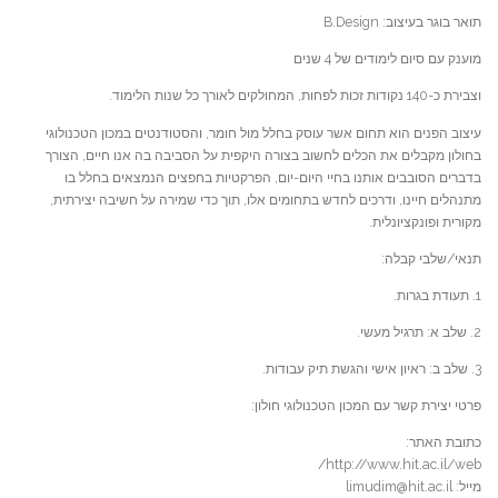
תואר בוגר בעיצוב: B.Design
מוענק עם סיום לימודים של 4 שנים
וצבירת כ-140 נקודות זכות לפחות, המחולקים לאורך כל שנות הלימוד.
עיצוב הפנים הוא תחום אשר עוסק בחלל מול חומר, והסטודנטים במכון הטכנולוגי
בחולון מקבלים את הכלים לחשוב בצורה היקפית על הסביבה בה אנו חיים, הצורך
בדברים הסובבים אותנו בחיי היום-יום, הפרקטיות בחפצים הנמצאים בחלל בו
מתנהלים חיינו, ודרכים לחדש בתחומים אלו, תוך כדי שמירה על חשיבה יצירתית,
מקורית ופונקציונלית.
תנאי/שלבי קבלה:
1. תעודת בגרות.
2. שלב א: תרגיל מעשי.
3. שלב ב: ראיון אישי והגשת תיק עבודות.
פרטי יצירת קשר עם המכון הטכנולוגי חולון:
כתובת האתר:
http://www.hit.ac.il/web/
מייל: limudim@hit.ac.il