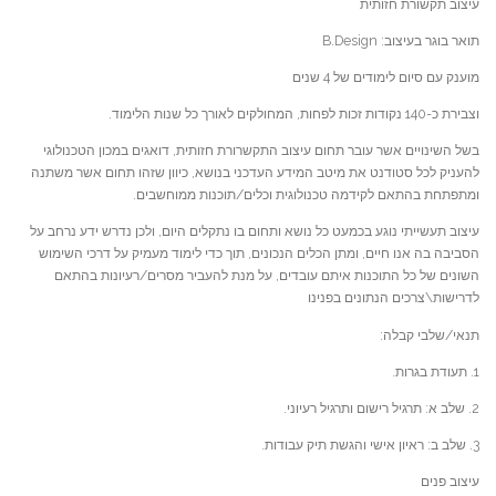
עיצוב תקשורת חזותית
תואר בוגר בעיצוב: B.Design
מוענק עם סיום לימודים של 4 שנים
וצבירת כ-140 נקודות זכות לפחות, המחולקים לאורך כל שנות הלימוד.
בשל השינויים אשר עובר תחום עיצוב התקשרורת חזותית, דואגים במכון הטכנולוגי
להעניק לכל סטודנט את מיטב המידע העדכני בנושא, כיוון שזהו תחום אשר משתנה
ומתפתחת בהתאם לקידמה טכנולוגית וכלים/תוכנות ממוחשבים.
עיצוב תעשייתי נוגע בכמעט כל נושא ותחום בו נתקלים היום, ולכן נדרש ידע נרחב על
הסביבה בה אנו חיים, ומתן הכלים הנכונים, תוך כדי לימוד מעמיק על דרכי השימוש
השונים של כל התוכנות איתם עובדים, על מנת להעביר מסרים/רעיונות בהתאם
לדרישות\צרכים הנתונים בפנינו
תנאי/שלבי קבלה:
1. תעודת בגרות.
2. שלב א: תרגיל רישום ותרגיל רעיוני.
3. שלב ב: ראיון אישי והגשת תיק עבודות.
עיצוב פנים