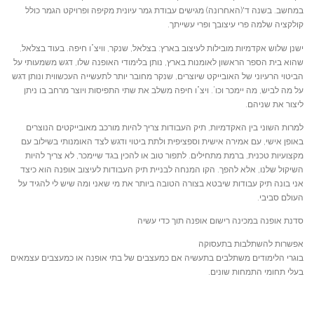
במחשב. בשנה ד'(האחרונה) מגישים עבודת גמר עיונית מקיפה ופרויקט הגמר כולל
קולקציה שלמה פרי עיצובך ופרי עשייתך.
ישנן שלוש אקדמיות מובילות לעיצוב בארץ: בצלאל, שנקר, וויצ”ו חיפה. בעוד בצלאל,
שהוא בית הספר הראשון לאומנות בארץ, נותן בלימודי האופנה שלו, דגש משמעותי על
הביטוי הרעיוני של האובייקט שיוצרים, שנקר מחובר יותר לתעשייה העכשווית ונותן דגש
על מה לביש, מה יימכר וכו’. ויצ”ו חיפה משלב את שתי התפיסות ויוצר מרחב בו ניתן
ליצור את שניהם.
למרות השוני בין האקדמיות, תיק העבודות צריך להיות מורכב מאובייקטים הנוצרים
באופן אישי, עם אמירה אישית וספציפית ולתת ביטוי ודגש לצד האומנותי בשילוב עם
מקצועיות טכנית, ברמת מתחילים. לתפור טוב או להכין בגד שיימכר, לא צריך להיות
השיקול שלנו, אלא להפך. הקו המנחה לבניית תיק העבודות לעיצוב אופנה הוא כיצד
אני בונה תיק עבודות שיבטא בצורה הטובה ביותר את מי שאני ומה שיש לי להגיד על
העולם סביבי.
סדנת אופנה במכינה רישום אופנה תוך כדי עשיה
אפשרות להשתלבות בתעסוקה
בוגרי הלימודים משתלבים בתעשיה אם כמעצבים של בתי אופנה או כמעצבים עצמאים
בעלי תחומי התמחות שונים.