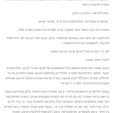
בצורה הקיצונית ביותר
-מוכן ללבישה- prêt-à-porter
. קולקציות מסחריות, המתחשבות בטרנדים, תמחור ושיווק
אופנה היא ביטוי ויזואלי אשר משקף בצורה מקורית את הסגנון הפרטי שלנו.
זהו תחום רחב אשר נוגע באומנות שימושית, עיצוב הבגד ועזרי הביגוד תוך התייחסות
לתרבות, להשפעות חברתיות ולתקופה.
תוך כדי הסדנה מודל עירום שיעור בעיצוב אופנה
לימודי עיצוב אופנה
עיצוב אופנה הוא תחום העוסק בכל האספקטים של לבוש ואביזרי לבוש, החל מתכנון
הבגד, המשך בתדמיתנות ותפירה. תלמידים במחלקות לעיצוב אופנה לומדים את כל
התהליך המביא רעיון כללי לבגד מעוצב בעזרת קורסים שונים בתחומי העיצוב וקורסים
מקצועיים כתדמיתנות, תפירה, דיגום וכד’.
בשנות הלימודים הראשונות בלימודי עיצוב אופנה רוכש התלמיד כלים בסיסיים בעיצוב,
ברישום ובאיור אופנה, כמו גם הכרות עם תחומים מקצועים שונים. בשנים המתקדמות
יותר ישנה התמקדות בתחומי התמחות החל בהלבשה תחתונה ובגדי ים, בגדי ילדים,
ג’ינס, בגדי פנאי ,בגדי גברים, שמלות ערב וכו’. בנוסף ישנם קורסי העשרה בהם לומדים
בין היתר: עיצוב משקפיים, אורנמנטיקה, עיצוב תלבושות לתיאטרון ועיצוב אופנה